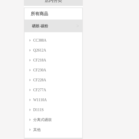
店内分类
所有商品
>
硒鼓-碳粉
CC388A
Q2612A
CF218A
CF230A
CF228A
CF277A
W1110A
D111S
分离式硒鼓
其他