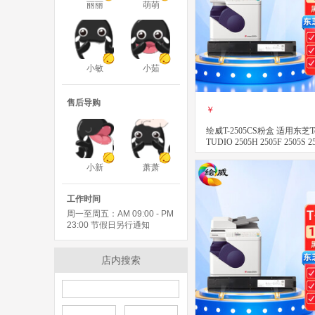
丽丽
萌萌
小敏
小茹
售后导购
￥
绘威T-2505CS粉盒 适用东芝Tosh
TUDIO 2505H 2505F 2505S
机 复印机墨粉 碳粉盒
小新
萧萧
立即购买
关注
工作时间
周一至周五：AM 09:00 - PM
23:00 节假日另行通知
店内搜索