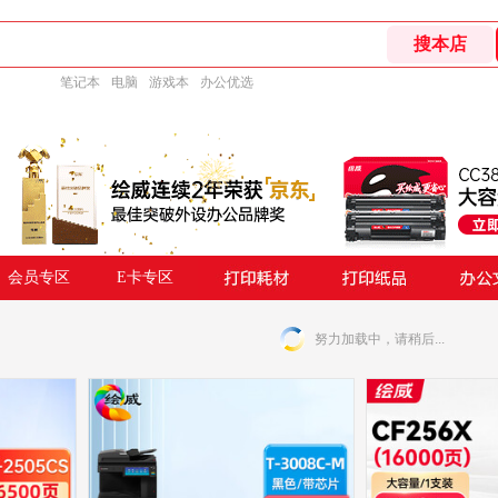
笔记本
电脑
游戏本
办公优选
会员专区
E卡专区
努力加载中，请稍后...