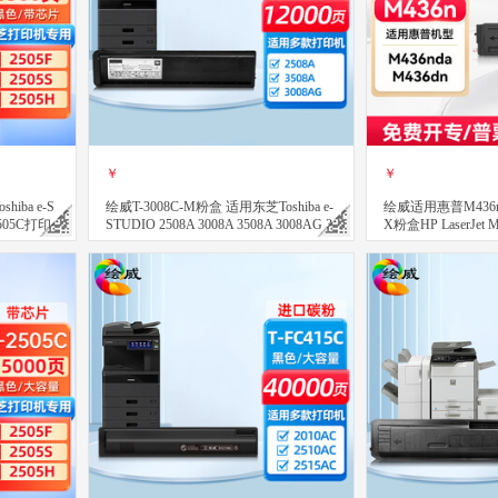
￥
￥
iba e-S
绘威T-3008C-M粉盒 适用东芝Toshiba e-
绘威适用惠普M436
 2505C打印
STUDIO 2508A 3008A 3508A 3008AG 3
X粉盒HP LaserJet M
508AG 4508AG复印机碳粉 墨粉盒
n粉盒 硒鼓 56X墨
立即购买
立即购买
关注