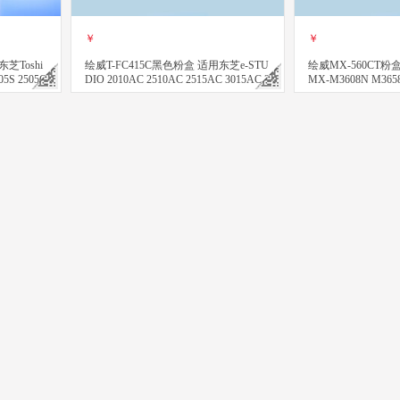
￥
￥
芝Toshi
绘威T-FC415C黑色粉盒 适用东芝e-STU
绘威MX-560CT粉
05S 2505C
DIO 2010AC 2510AC 2515AC 3015AC 3
MX-M3608N M365
515AC 4515AC 5015AC碳粉 墨粉 墨盒
N M5608N M5
墨粉盒
立即购买
立即购买
关注
2505F 2505S 2505C打印机 复印机墨粉 碳粉盒
hiba e-STUDIO 2508A 3008A 3508A 3008AG 3508AG 4508AG复
绘威适用惠普M436n打印机墨盒CF256X粉盒HP LaserJet MFP M436nda 
绘威T-3008C大容量粉盒 适用东芝Toshiba e-ST
绘威T-2505C大
￥
￥
￥
立即购买
立即购买
立即购