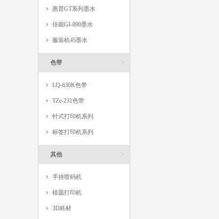
惠普GT系列墨水
佳能GI-890墨水
服装机45墨水
>
色带
LQ-630K色带
TZe-231色带
针式打印机系列
标签打印机系列
>
其他
手持喷码机
错题打印机
3D耗材